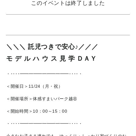
このイベントは終了しました
＼＼＼ 託児つきで安心♪／／／
モ
デ
ル
ハ
ウ
ス 見
学
ＤＡＹ
・････━━━━━━━━━━━････・
＜開催日＞11/24（月・祝）
＜開催場所＞体感すまいパーク越谷
＜開始時間＞10：00～15：00
・････━━━━━━━━━━━････・
小さなお子さま連れでも、ゆっくり・しっかり家づくりのお