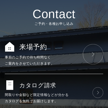
Contact
ご予約・各種お申し込み
来場予約
事前のご予約で
待ち時間なく
ご案内をさせて
いただきます。
カタログ請求
間取りや金額など
限定情報などが
分かる
カタログを
無料で
お届けします。