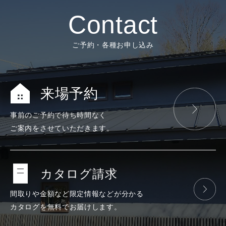
Contact
ご予約・各種お申し込み
来場予約
事前のご予約で
待ち時間なく
ご案内をさせて
いただきます。
カタログ請求
間取りや金額など
限定情報などが
分かる
カタログを
無料で
お届けします。