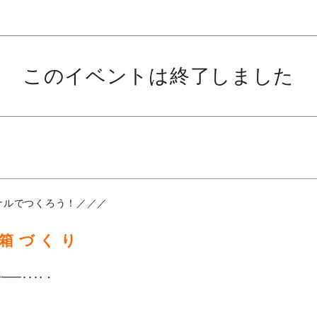
このイベントは終了しました
ナルでつくろう！／／／
 箱 づ く り
━━････・