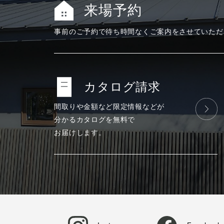
来場予約
事前のご予約で
待ち時間なく
ご案内をさせて
いただ
カタログ請求
間取りや金額など
限定情報などが
分かる
カタログを
無料で
お届けします。