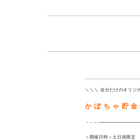
＼＼＼ 自分だけのオリジ
か ぼ ち ゃ 貯 金
・････━━━━━━━━━
＜開催日時＞土日祝限定