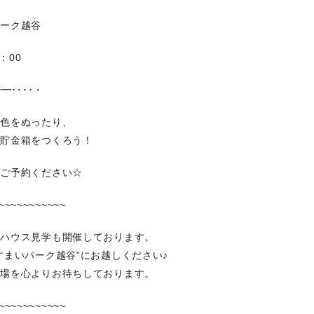
パーク越谷
：00
━････・
な色をぬったり、
ル貯金箱をつくろう！
らご予約ください☆
~~~~~~~~~~~
ルハウス見学も開催しております。
すまいパーク越谷”にお越しください♪
来場を心よりお待ちしております。
~~~~~~~~~~~