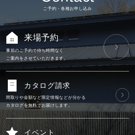
ご予約・各種お申し込み
来場予約
事前のご予約で
待ち時間なく
ご案内をさせて
いただきます。
カタログ請求
間取りや金額など
限定情報などが
分かる
カタログを
無料で
お届けします。
イベント