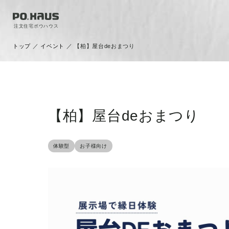
注文住宅ポウハウス
トップ
／
イベント
／
【柏】屋台deおまつり
【柏】屋台deおまつり
体験型
お子様向け