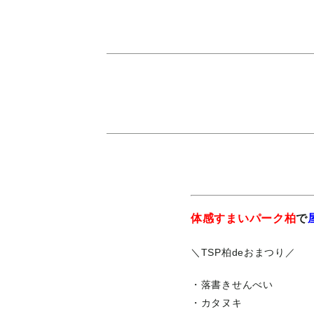
体感すまいパーク柏
で
＼TSP柏deおまつり／
・落書きせんべい
・カタヌキ