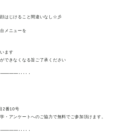
笑顔はじけること間違いなし☆彡
屋台メニューを
ざいます
ができなくなる旨ご了承ください
━━━━････・
柏
2番10号
見学・アンケートへのご協力で無料でご参加頂けます。
━━━━････・