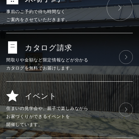
事前のご予約で
待ち時間なく
ご案内をさせて
いただきます。
カタログ請求
間取りや金額など
限定情報などが
分かる
カタログを
無料で
お届けします。
イベント
住まいの見学会や、
親子で楽しみ
ながら
お家づくりが
できる
イベントを
開催しています。