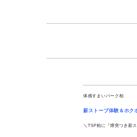
体感すまいパーク柏
薪ストーブ体験＆ホク
＼TSP柏に『煙突つき薪