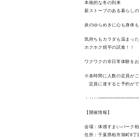
本格的な冬の到来
薪ストーブのある暮らしの
炎のゆらめきに心も身体
気持ちもカラダも温まっ
ホクホク焼芋の試食！！
ワクワクの非日常体験を
※各時間に人数の定員が
定員に達すると予約がで
・････━━━━━━━━━
【開催情報】
会場：体感すまいパーク
住所：千葉県柏市旭町8丁目