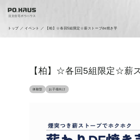
注文住宅ポウハウス
トップ
／
イベント
／
【柏】☆各回5組限定☆薪ストーブde焼き芋
【柏】☆各回5組限定☆薪ス
体験型
お子様向け