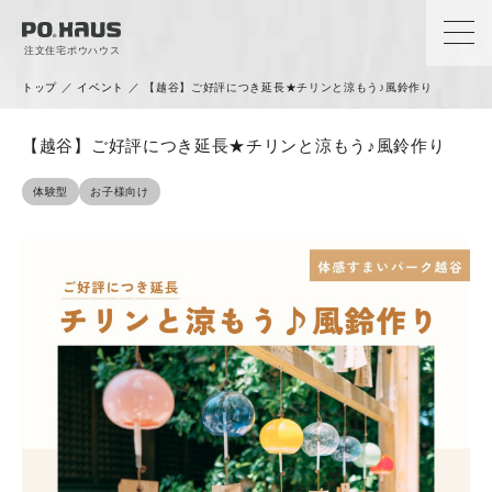
注文住宅ポウハウス
トップ
／
イベント
／
【越谷】ご好評につき延長★チリンと涼もう♪風鈴作り
【越谷】ご好評につき延長★チリンと涼もう♪風鈴作り
体験型
お子様向け