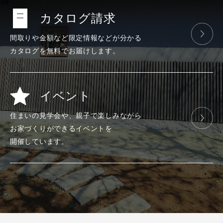
カタログ請求
間取りや金額など
限定情報などが
分かる
カタログを
無料で
お届けします。
イベント
住まいの見学会や、
親子で楽しみ
ながら
お家づくりが
できる
イベントを
開催しています。