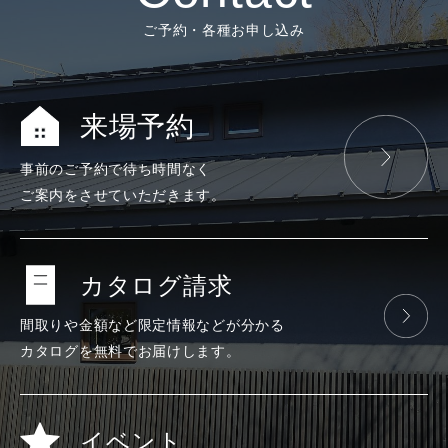
ご予約・各種お申し込み
来場予約
事前のご予約で
待ち時間なく
ご案内をさせて
いただきます。
カタログ請求
間取りや金額など
限定情報などが
分かる
カタログを
無料で
お届けします。
イベント