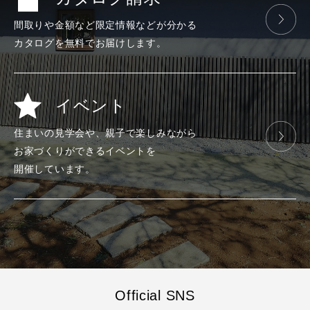
間取りや金額など
限定情報などが
分かる
カタログを
無料で
お届けします。
イベント
住まいの見学会や、
親子で楽しみ
ながら
お家づくりが
できる
イベントを
開催しています。
Official SNS