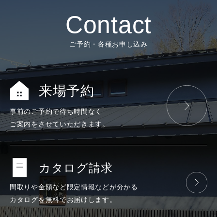
Contact
ご予約・各種お申し込み
来場予約
事前のご予約で
待ち時間なく
ご案内をさせて
いただきます。
カタログ請求
間取りや金額など
限定情報などが
分かる
カタログを
無料で
お届けします。