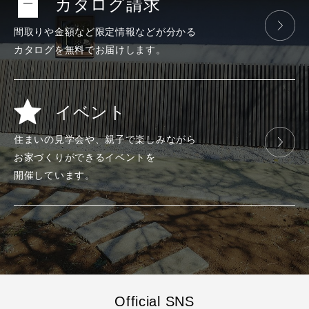
カタログ請求
間取りや金額など
限定情報などが
分かる
カタログを
無料で
お届けします。
イベント
住まいの見学会や、
親子で楽しみ
ながら
お家づくりが
できる
イベントを
開催しています。
Official SNS