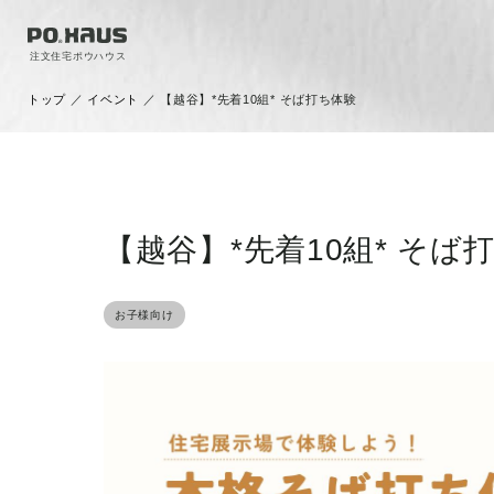
注文住宅ポウハウス
トップ
／
イベント
／
【越谷】*先着10組* そば打ち体験
【越谷】*先着10組* そば
お子様向け