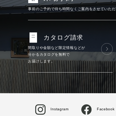
事前のご予約で
待ち時間なく
ご案内をさせて
いただ
カタログ請求
間取りや金額など
限定情報などが
分かる
カタログを
無料で
お届けします。
Instagram
Facebook