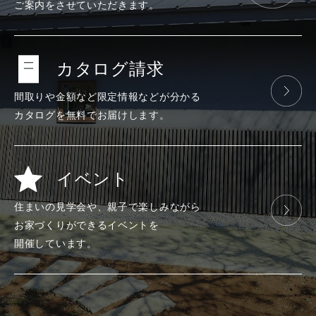
ご案内をさせて
いただきます。
カタログ請求
間取りや金額など
限定情報などが
分かる
カタログを
無料で
お届けします。
イベント
住まいの見学会や、
親子で楽しみ
ながら
お家づくりが
できる
イベントを
開催しています。