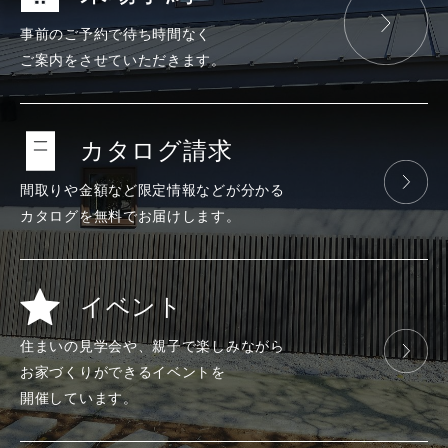
事前のご予約で
待ち時間なく
ご案内をさせて
いただきます。
カタログ請求
間取りや金額など
限定情報などが
分かる
カタログを
無料で
お届けします。
イベント
住まいの見学会や、
親子で楽しみ
ながら
お家づくりが
できる
イベントを
開催しています。