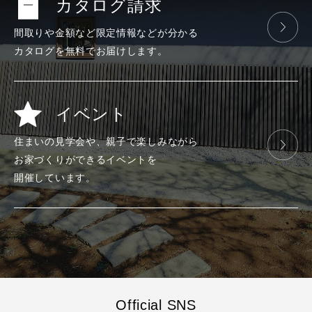
カタログ請求
間取りや金額など
限定情報などが
分かる
カタログを
無料で
お届けします。
イベント
住まいの見学会や、
親子で楽しみ
ながら
お家づくりが
できる
イベントを
開催しています。
Official SNS