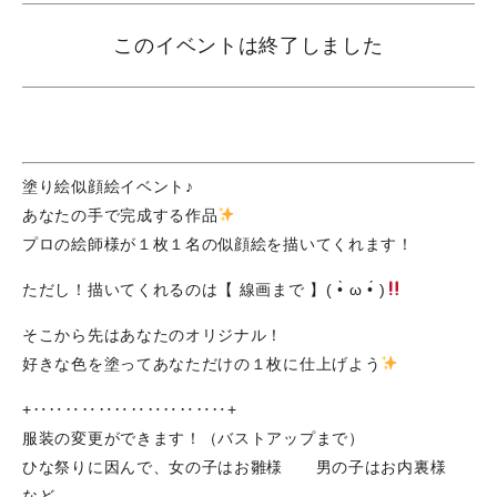
このイベントは終了しました
塗り絵似顔絵イベント♪
あなたの手で完成する作品
プロの絵師様が１枚１名の似顔絵を描いてくれます！
ただし！描いてくれるのは【 線画まで 】( •̀ ω •́ )
そこから先はあなたのオリジナル！
好きな色を塗ってあなただけの１枚に仕上げよう
+‥‥‥‥‥‥‥‥‥‥‥‥+
服装の変更ができます！（バストアップまで）
ひな祭りに因んで、女の子はお雛様 男の子はお内裏様
など