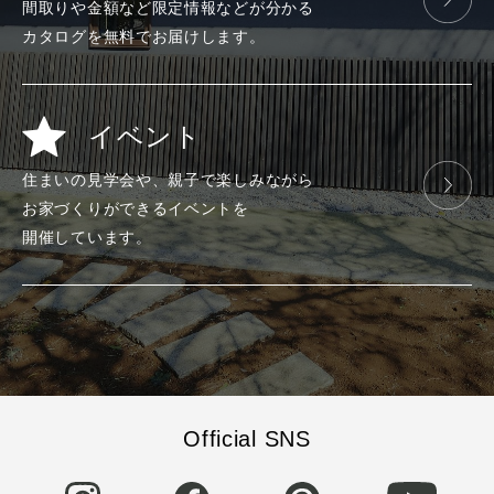
間取りや金額など
限定情報などが
分かる
カタログを
無料で
お届けします。
イベント
住まいの見学会や、
親子で楽しみ
ながら
お家づくりが
できる
イベントを
開催しています。
Official SNS