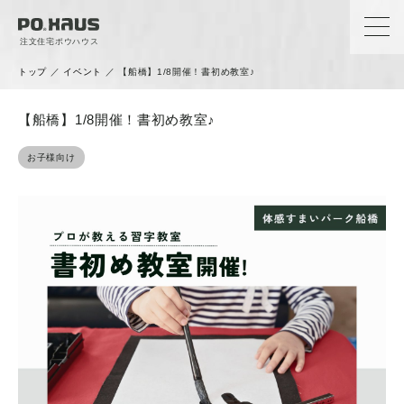
注文住宅ポウハウス
トップ
／
イベント
／
【船橋】1/8開催！書初め教室♪
【船橋】1/8開催！書初め教室♪
お子様向け