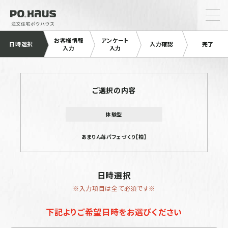
お客様情報
アンケート
日時選択
入力確認
完了
入力
入力
ご選択の内容
体験型
あまりん苺パフェづくり【柏】
日時選択
※入力項目は全て必須です※
下記よりご希望日時をお選びください